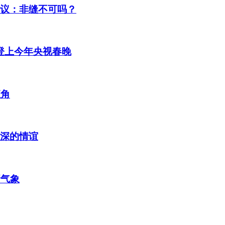
热议：非缝不可吗？
登上今年央视春晚
直角
最深的情谊
新气象