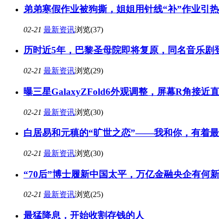
弟弟寒假作业被狗撕，姐姐用针线“补”作业引
02-21
最新资讯
浏览(37)
历时近5年，巴黎圣母院即将复原，同名音乐剧
02-21
最新资讯
浏览(29)
曝三星GalaxyZFold6外观调整，屏幕R角接近
02-21
最新资讯
浏览(30)
白居易和元稹的“旷世之恋”——我和你，有着
02-21
最新资讯
浏览(30)
“70后”博士履新中国太平，万亿金融央企有何
02-21
最新资讯
浏览(25)
最猛降息，开始收割存钱的人