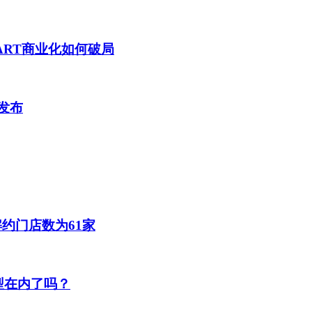
ART商业化如何破局
月发布
约门店数为61家
机型在内了吗？