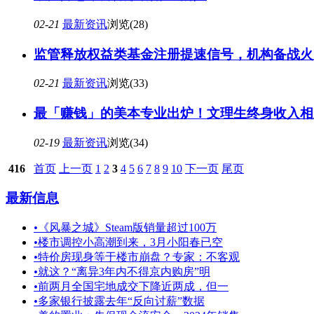
02-21
最新资讯
浏览(28)
监管释放权益类基金注册提速信号，机构备战火
02-21
最新资讯
浏览(33)
最「赚钱」的美本专业出炉！文理生终身收入相差
02-19
最新资讯
浏览(34)
416
首页
上一页
1
2
3
4
5
6
7
8
9
10
下一页
尾页
最新信息
•
《风暴之城》Steam版销量超过100万
•
楼市调控小高潮到来，3月小阳春已空
•
特价房现身等于楼市崩盘？专家：不客观
•
就这？“离异3年内不得京内购房”明
•
前两月全国宅地成交下降近两成，但一
•
多家银行披露去年“反向讨薪”数据