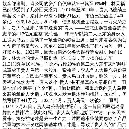
款全部逾期。当公司的资产负债率从50%飙至99%时，林天福
已然感受到了几分回天乏力！2018年至2020年，贵人鸟连续三
年营收下滑，累计归母净亏损超21亿元。市值已经蒸发了400
多亿，仅剩12亿元，2021年，债务危机全面爆发，十万火急之
际，贵人鸟迎来了雪中送炭的“贵人”——黑龙江泰富金谷的李
志华的4.17亿元重整“救命金”。李志华以第二大股东的身份入
主贵人鸟后，启动了一项全新的粮食业务，当时来看客观为公
司创造了增量营收，甚至在2021年度还实现了扭亏为盈，但，
好景不长。2022年，因无力偿还欠各大银行等金融机构的账
款，林天福的贵人鸟股份遭司法拍卖，其股权亦由之前
21.31%降至16.41%，而原本占比20%的第二大股东李志华顺理
成章成了贵人鸟第一大股东。紧接着，李志华以大股东身份召
开董事会，自己出任董事长，贵人鸟自此改姓，到这一步，林
天福才恍然大悟，原来这个“贵人”并不是真心实意想自己，而
是“趁自个病要自个命”啊，但愿财服输。积重难返的贵人鸟迎
来新的掌舵人之后，状况也未发生根本性的扭转，2022年，仍
然亏损了941万元，2023年4月，贵人鸟又一次被ST，直到
2024年3月22日，贵人鸟公告摘牌退市，这一昔日国民运动品
牌的A股神话，就此幻灭。贵人鸟的崛起始于营销，在林天福
看来，搞好营销才是第一生产力，片面追求业绩而忽略了产品
质量与技术研发这两项基本功，才是，导致了贵人鸟的产品力