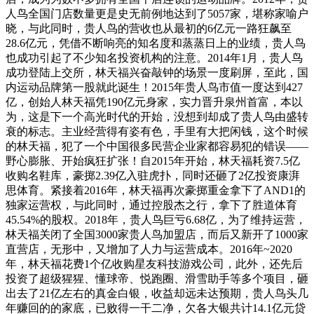
人鸟全国门店数量更是史无前例地达到了5057家，堪称家喻户
晓，与此同时，贵人鸟的营收也从最初的6亿元一路狂飙至
28.6亿元，凭借不断响亮的知名度和蒸蒸日上的业绩，贵人鸟
也成功引起了不少知名投资机构的注意。2014年1月，贵人鸟
成功登陆上交所，林天福兴奋敲钟的场景一度刷屏，至此，国
内运动品牌第一股就此诞生！2015年贵人鸟市值一度达到427
亿，创始人林天福凭190亿元身家，实力晋升泉州首富，本以
为，这是下一个高光时代的开始，没想到却成了贵人鸟由盛转
衰的标志。主业经营得有姿有色，手里有大把闲钱，这个时候
的林天福，犯了一个中国很多民营企业家都容易犯的错误——
野心膨胀、开始疯狂扩张！自2015年开始，林天福耗资7.5亿
收购名鞋库，豪掷2.39亿入驻虎扑，同时还砸了2亿投资康湃
思体育。紧接着2016年，林天福再次豪掷重金拿下了AND1的
独家运营权，与此同时，通过控股杰之行，拿下了胜道体育
45.54%的股权。2018年，贵人鸟巨亏6.68亿，为了维持运营，
林天福关闭了全国3000家贵人鸟加盟店，而后又新开了1000家
直营店，无形中，又增加了人力与运营成本。2016年~2020
年，林天福花费1个亿收购星友科技游戏公司，此外，还先后
投资了超级猩猩、懂球帝、悦跑圈、滑雪助手等多个项目，砸
出去了21亿左右的真金白银，收益却远未达预期，贵人鸟头几
年赚回的的家底，已败得一干二净，欠各大银共计14.1亿元贷