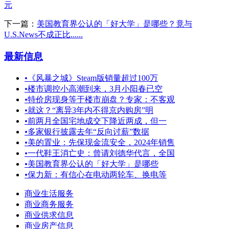
元
下一篇：
美国教育界公认的「好大学」是哪些？竟与
U.S.News不成正比......
最新信息
•
《风暴之城》Steam版销量超过100万
•
楼市调控小高潮到来，3月小阳春已空
•
特价房现身等于楼市崩盘？专家：不客观
•
就这？“离异3年内不得京内购房”明
•
前两月全国宅地成交下降近两成，但一
•
多家银行披露去年“反向讨薪”数据
•
美的置业：先保现金流安全，2024年销售
•
一代鞋王消亡史：曾请刘德华代言，全国
•
美国教育界公认的「好大学」是哪些
•
保力新：有信心在电动两轮车、换电等
商业生活服务
商业商务服务
商业供求信息
商业房产信息