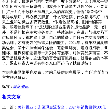
不断下滑，最终在与同行竞争时，败下阵来的元凶！段永平曾
给出所有公司一条忠告，那就是不要赚能力以外的钱，不要盲
目扩张！而细数林天福与贵人鸟的浮沉史，恰恰2条皆命中，
取得成绩后，野心极度膨胀，什么都想搞，什么都搞不好，结
果主业和边缘业务双双败北。“眼看他起高楼、眼看他宴宾
客、眼看他楼塌了！”反观那些基业常青的运动品牌，无一例
外，不是扎根在主营业务赛道，持续深耕，在设计与研发乃至
供应链环节，都构建了属于自己的壁垒，而只有内功深厚的运
动品牌，才有更强的抵御风险的能力。2024年，有第33届夏季
奥运会、第十四届全国冬运会、速滑世锦赛、短道速滑赛、亚
洲杯、世界杯预选赛等一系列体育盛事，对体育品牌而言，不
亚于是机遇大年，这泼天的富贵能否抓得住，就看各自的本事
了。退市的贵人鸟还有机会东山再起吗？拭目以待！
本信息由网络用户发布，
本站只提供信息展示，内容详情请与
官方联系确认。
标签 :
最新资讯
相关文章
上一篇：
美的置业：先保现金流安全，2024年销售目标500亿