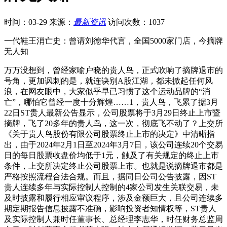
时间：03-29
来源：
最新资讯
访问次数：1037
一代鞋王消亡史：曾请刘德华代言，全国5000家门店，今摘牌
无人知
万万没想到，曾经家喻户晓的贵人鸟，正式吹响了摘牌退市的
号角，更加讽刺的是，就连诀别A股江湖，都未掀起任何风
浪，在网友眼中，大家似乎早已习惯了这个运动品牌的“消
亡”，哪怕它曾经一度十分辉煌……1，贵人鸟，飞累了据3月
22日ST贵人最新公告显示，公司股票将于3月29日终止上市暨
摘牌，飞了20多年的贵人鸟，这一次，彻底飞不动了？上交所
《关于贵人鸟股份有限公司股票终止上市的决定》中清晰指
出，由于2024年2月1日至2024年3月7日，该公司连续20个交易
日的每日股票收盘价均低于1元，触及了有关规定的终止上市
条件，上交所决定终止公司股票上市。也就是说摘牌退市都是
严格按照流程合法合规。而且，据同日公司公告披露，因ST
贵人连续多年与实际控制人控制的4家公司发生关联交易，未
及时披露和履行相应审议程序，涉及金额巨大，且公司连续多
期定期报告信息披露不准确，影响投资者知情权等，ST贵人
及实际控制人兼时任董事长、总经理李志华，时任财务总监周