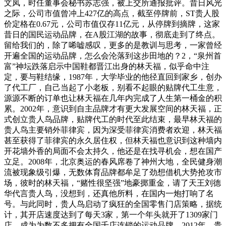
文凤，时任董事会秘书苏志强，被上交所通报批评。昔日风光
之际，公司市值曾冲上427亿的高点，截至停牌前，ST贵人股
价定格在0.67元，公司市值仅存11亿元，从停牌到摘牌，这家
昔日的国民运动品牌，在A股江湖的故事，彻底走到了终点。
留给我们的，除了唏嘘感叹，更多的是教训与思考，一家曾经
开遍全国的运动品牌，怎么会沦落到这步田地的？2，“泉州首
富”神坛跌落启示中国鞋都晋江出身的林天福，似乎命中注
定，要与鞋结缘，1987年，大学毕业的他径直回到家乡，创办
了代工厂，自己当起了小老板，别看不起眼的贴牌代工生意，
源源不断的订单也让林天福在几年内完成了人生第一桶金的积
累。2002年，意识到自主品牌才有更大发展空间的林天福，正
式创立贵人鸟品牌，贴牌代工的时代至此结束，最早林天福的
贵人鸟主要销外菲律宾，因为深受菲律宾消费者欢迎，林天福
甚至获得了菲律宾的永久居住权，但林天福也意识到这种墙内
开花墙外香的局面不会太持久，他还是在找寻机会，想在国产
立足。2008年，北京奥运的春风席卷了神州大地，全民健身潮
流被现象级引爆，无数体育品牌都牟足了劲想借机大势抢攻市
场，彼时的林天福，“赌性很坚强”地豪掷重金，请了天王刘德
华代言贵人鸟，没想到，还真他所料，在国内一炮打响了名
号。与此同时，贵人鸟启动了疯狂的全国零售门店策略，据统
计，其开店速度达到了每天3家，第一个年头就开了1309家门
店，成为为数不多拥有全国千店连锁的运动品牌。2012年，贵