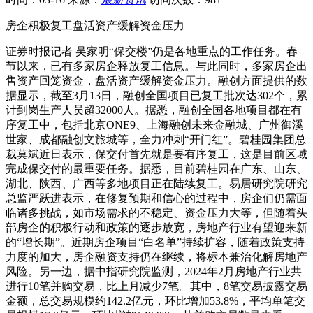
房企积极复工盘活资产缓解资金压力
证券时报记者 吴家明“保交楼”仍是各地重点的工作任务。春
节以来，已有多家房企释放复工信息。与此同时，多家房企出
售资产回笼资金，盘活资产缓解资金压力。融创方面提供的数
据显示，截至3月13日，融创全国项目已复工批次达302个，累
计到岗生产人员超32000人。据悉，融创全国各地项目都在有
序复工中，包括北京ONE9、上海融创未来金融城、广州御溪
世家、成都融创文旅城等，全力冲刺“开门红”。碧桂园集团总
裁莫斌近日表示，保交付首先就是要有序复工，这是目前区域
完成保交付的最重要任务。据悉，目前碧桂园在广东、山东、
湖北、陕西、广西等多地项目正在陆续复工。易居研究院研究
总监严跃进表示，在修复预期和信心的过程中，房企们仍需面
临诸多挑战，如市场需求的不稳定、资金压力大等，但随着头
部房企的积极行动和政策的逐步放宽，房地产行业有望迎来新
的“增长期”。近期房企项目“白名单”持续扩容，随着政策支持
力度的加大，房企融资支持仍在继续，将标本兼治化解房地产
风险。另一边，据中指研究院监测，2024年2月房地产行业共
进行10笔并购交易，比上月减少7笔。其中，8笔交易披露交易
金额，总交易规模约142.2亿元，环比增加53.8%，平均单笔交