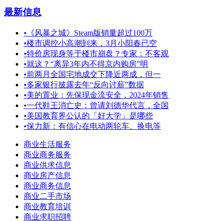
最新信息
•
《风暴之城》Steam版销量超过100万
•
楼市调控小高潮到来，3月小阳春已空
•
特价房现身等于楼市崩盘？专家：不客观
•
就这？“离异3年内不得京内购房”明
•
前两月全国宅地成交下降近两成，但一
•
多家银行披露去年“反向讨薪”数据
•
美的置业：先保现金流安全，2024年销售
•
一代鞋王消亡史：曾请刘德华代言，全国
•
美国教育界公认的「好大学」是哪些
•
保力新：有信心在电动两轮车、换电等
商业生活服务
商业商务服务
商业供求信息
商业房产信息
商业商务信息
商业二手市场
商业教育培训
商业求职招聘