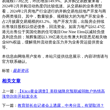
易规模17.8亿元，环比增加149.9%。从并购交易数量来看，
2024年2月并购活动热度仍比较低迷。从交易标的业务类型
看，2024年2月房地产行业进行的并购交易包括地产开发与商
办两类项目。其中，数量较多、规模较大的为地产开发业务，
占2月披露交易规模的83.2%。地产开发方面，出险房企持续
出售项目股权以偿还债务，回流资金。如富力地产以62.47亿
港元出售位于英国伦敦的住宅项目One Nine Elms以减轻负债
及利息负担；旭辉集团以3.39亿港元出售澳大利亚悉尼相关物
业60%权益，缓解境外流动资金压力并为业务营运提供资金
等。
本信息由网络用户发布，
本站只提供信息展示，内容详情请与
官方联系确认。
标签 :
最新资讯
相关文章
上一篇：
【Kitco黄金调查】美联储降息预期减弱散户热情高
涨华尔街开始泼冷水
下一篇：
教育部长在记者会上透露，中考分流，有望取消？