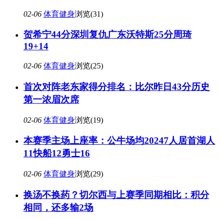
02-06
体育健身
浏览(31)
贺希宁44分深圳复仇广东沃特斯25分周琦
19+14
02-06
体育健身
浏览(25)
首次对阵老东家得分排名：比尔昨日43分历史
第一浓眉次席
02-06
体育健身
浏览(19)
本赛季主场上座率：公牛场均20247人居首湖人
11快船12勇士16
02-06
体育健身
浏览(29)
换汤不换药？切尔西与上赛季同期相比：积分
相同，还多输2场