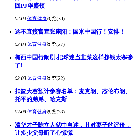
回PJ华盛顿
02-09
体育健身
浏览(30)
这不直接官宣张康阳：国米中国行！安排！
02-08
体育健身
浏览(27)
梅西中国行闹剧:把球迷当韭菜这样挣钱太寒碜
了!
02-08
体育健身
浏览(22)
扣篮大赛预计参赛名单：麦克朗、杰伦布朗、
托平的弟弟、哈克斯
02-08
体育健身
浏览(33)
清华才子陈立人狱中自述，其对妻子的评价，
让多少父母听了心慌慌