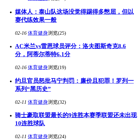
媒体人：泰山队这场没觉得踢得多憋屈，但以
赛代练效果一般
02-16
体育健身
浏览(25)
AC米兰vs雷恩球员评分：洛夫图斯奇克8.6
分，阿蒂尔蒂特6.1分
02-16
体育健身
浏览(19)
约旦官员怒批马宁判罚：廉价且犯罪！罗列一
系列“黑历史”
02-11
体育健身
浏览(32)
骑士豪取联盟最长的9连胜本赛季联盟还未出现
10连胜球队
02-11
体育健身
浏览(24)