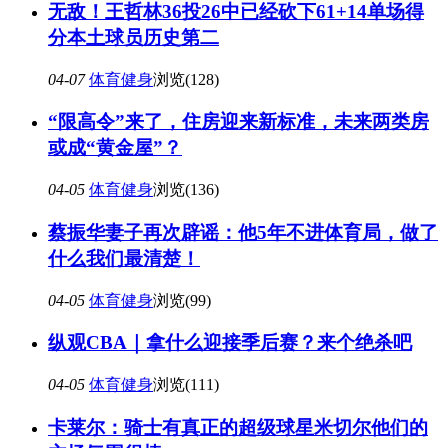
无敌！王哲林36投26中已经砍下61+14单场得
分本土球员历史第二
04-07
体育健身
浏览(128)
“限高令”来了，住房迎来新标准，未来两类房
或成“黄金屋”？
04-05
体育健身
浏览(136)
蔡振华妻子再次辟谣：他5年不进体育局，做了
什么我们最清楚！
04-05
体育健身
浏览(99)
纵观CBA｜拿什么迎接季后赛？来个绝杀吧
04-05
体育健身
浏览(111)
卡莱尔：骑士有真正的超级球星米切尔他们的