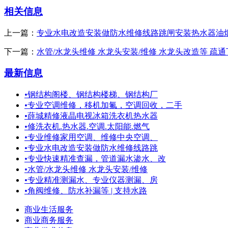
相关信息
上一篇：
专业水电改造安装做防水维修线路跳闸安装热水器油
下一篇：
水管/水龙头维修 水龙头安装/维修 水龙头改造等 疏
最新信息
•
钢结构阁楼、钢结构楼梯、钢结构厂
•
专业空调维修，移机加氟，空调回收，二手
•
薛城精修液晶电视冰箱洗衣机热水器
•
修洗衣机.热水器.空调.太阳能.燃气
•
专业维修家用空调、维修中央空调、
•
专业水电改造安装做防水维修线路跳
•
专业快速精准查漏，管道漏水渗水、改
•
水管/水龙头维修 水龙头安装/维修
•
专业精准测漏水、专业仪器测漏、房
•
角阀维修、防水补漏等 | 支持水路
商业生活服务
商业商务服务