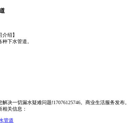
道
司介绍】
各种下水管道。
一切漏水疑难问题!17076125746。商业生活服务发布。
新相关信息：
水管道