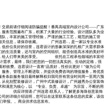
！交易前请仔细阅读防骗提醒！番禺高端室内设计公司——广东
服务范围遍布广东，积累了大量的行业经验。设计团队多为业
团队，丰富的施工管理经验，严谨的施工工艺，规范的施工管
关信息，请保存收藏。 广州连君-，是一家以专业水准
，低价位良好的信誉，连君设计的形象深深的扎根广大需求群体
的生活质量，还与室内的空间组织、能否创造高水准的美好环
意境，给人们带来美的享受。 依托在工程承包领域的丰富经
设计需求，最终，我们把您的一切想法真实的、生动的定格，强
积收费。连君设计一直将“品质好，性价比更好！”做为公司
、服务、管理上不断进取，并提供免费咨询的增值服务，将优质
服务条款服务项目最终解释权归我司所有营业时间周一至周六预
从化别墅装修设计，广州中式装修设计，广州越秀办公室装饰
满意为核心，以 “专业、负责、卓越” 为宗旨，不断的用
。 供应详情请-广州连君-联系人，了解更多海珠创意装饰
公司的详细介绍说明，您可以在这里联系这条信息的卖家，该信
们举报。。商业供求信息发布。