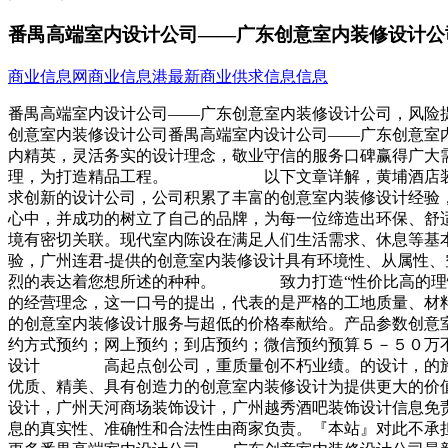
番禺高端室内设计公司——广东创意室内装修设计公
商业信息网
商业信息港
最新商业供求信息信息
番禺高端室内设计公司——广东创意室内装修设计公司，风险
创意室内装修设计公司番禺高端室内设计公司——广东创意
内精英，灵活务实的设计理念，敬业守信的服务口碑赢得广大
理，为打造精品工程。 以下文章详解，黄埔酒店装饰设
求创新的设计公司，公司积累了丰富的创意室内装修设计经验
心中，并成功的树立了自己的品牌，为每一位缔造出环保、
境有密切关联。现代室内陈设在满足人们生活需求、休息等
验，广州连君-提供的创意室内装修设计具有环境性、从属性
烈的表达着您想所述的种种。 致力打造“性价比高的理性创
的经营理念，这一口号的提出，代表的是严格的工地质量、材
的创意室内装修设计服务与超低的价格奉献给。产品参数创意
约方式预约；网上预约；到店预约；微信预约预算５－５０
设计 高起点创公司，重质量创不朽业绩。的设计，的施工
优质、精美、具有创造力的创意室内装修设计为提供更大的
设计，广州天河商场装饰设计，广州越秀酒吧装饰设计信息免
息的真实性、准确性和合法性由商家负责。『本站』对此不承