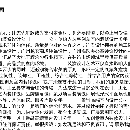
司
提示：让您先汇款或先支付定金时，务必要谨慎，以免上当受骗
室内装修设计公司 公司创始人从事创意室内装修设计多年，
需求群体的信任。质量是企业的生存之本，连君设计拥有的施工
计，广州越秀商场装饰设计，广州海珠办公室装饰设计的相
，汇聚了大批工程承包行业精英。在装饰市场领域里凭借高质量
舒适、高品质的室内环境。 装潢设计艺术不仅直接影响人们
基本要求的同时，还必须符合审美的原则，形成一定的气氛和
、空间性、装饰性、工程性、综合性等特性，并结合用户的室内
意室内装修设计”是广州连君-长期的目标，我们的服务是按面
料、工艺要求与合理的价格。为达成这一目的公司在设计、工艺
室内装修设计品牌连君设计策划项目装潢设计展现形式平面展现
万不等，具体面议。服务周期全年 番禺高端室内设计公司，
，的服务，是我们的信念和追求。连君设计始终坚持以的需求和
价值回报，为加快专业化发展、整合市场资源、再展宏图而努力
责声明：以上番禺高端室内设计公司——广东创意室内装修设计
担任何保证责任。举报投诉：如发现违法和不良资讯，请 联系我