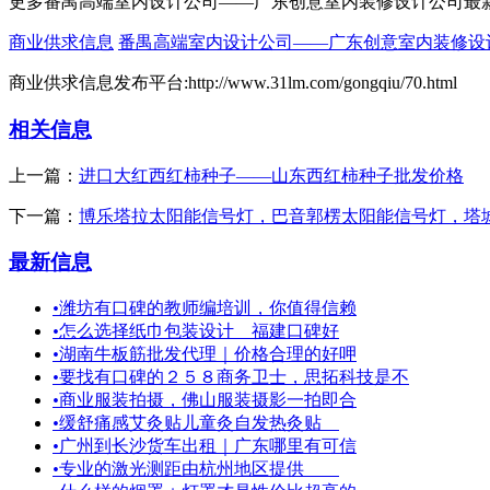
更多番禺高端室内设计公司——广东创意室内装修设计公司最
商业供求信息
番禺高端室内设计公司——广东创意室内装修设
商业供求信息发布平台:http://www.31lm.com/gongqiu/70.html
相关信息
上一篇：
进口大红西红柿种子——山东西红柿种子批发价格
下一篇：
博乐塔拉太阳能信号灯，巴音郭楞太阳能信号灯，塔
最新信息
•
潍坊有口碑的教师编培训，你值得信赖
•
怎么选择纸巾包装设计 福建口碑好
•
湖南牛板筋批发代理｜价格合理的好呷
•
要找有口碑的２５８商务卫士，思拓科技是不
•
商业服装拍摄，佛山服装摄影一拍即合
•
缓舒痛感艾灸贴儿童灸自发热灸贴
•
广州到长沙货车出租｜广东哪里有可信
•
专业的激光测距由杭州地区提供