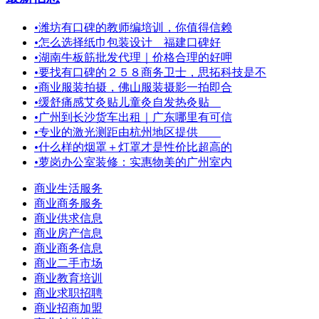
•
潍坊有口碑的教师编培训，你值得信赖
•
怎么选择纸巾包装设计 福建口碑好
•
湖南牛板筋批发代理｜价格合理的好呷
•
要找有口碑的２５８商务卫士，思拓科技是不
•
商业服装拍摄，佛山服装摄影一拍即合
•
缓舒痛感艾灸贴儿童灸自发热灸贴
•
广州到长沙货车出租｜广东哪里有可信
•
专业的激光测距由杭州地区提供
•
什么样的烟罩＋灯罩才是性价比超高的
•
萝岗办公室装修：实惠物美的广州室内
商业生活服务
商业商务服务
商业供求信息
商业房产信息
商业商务信息
商业二手市场
商业教育培训
商业求职招聘
商业招商加盟