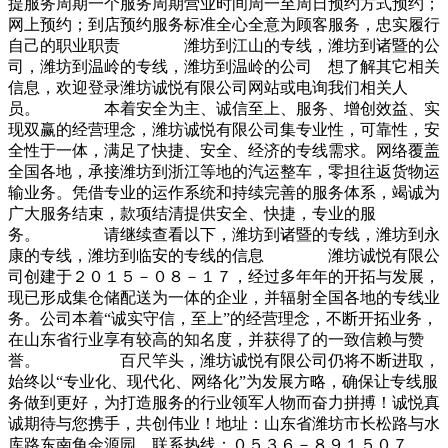
提服务周期一个服务周期营业时间周一至周日预约方式预约；
网上预约；到店预约服务标准全心全意为顾客服务，忠实履行
自己的职业职责 潍坊到江山的专线，潍坊到诸暨的公
司，潍坊到温岭的专线，潍坊到温岭的公司 想了解其它相关
信息，欢迎登录潍坊诚悦有限公司网站或电询我们相关人
员。 本着安全为主、诚信至上、服务、增创效益、实
现双赢的经营理念，潍坊诚悦有限公司集专业性，可靠性，安
全性于一体，满足了快捷、安全、经济的专线需求。网络覆盖
全国各地，承接潍坊到浙江等地的汽运整车，零担往返货物运
输业务。凭借专业的运作系统和持续完善的服务体系，竭诚为
广大服务结束，款项结清提供安全、快捷，专业的服
务。 请继续查看以下，潍坊到诸暨的专线，潍坊到永
康的专线，潍坊到临安的专线的信息 潍坊诚悦有限公
司创建于２０１５－０８－１７，经过多年年的开拓与发展，
现已形成集仓储配送为一体的企业，并辐射全国各地的专线业
务。公司本着“诚实守信，至上”的经营理念，不断开拓业务，
在山东省行业享有较高的知名度，并获得了的一致信赖与赞
誉。 百尺竿头，潍坊诚悦有限公司仍将不断进取，
始终以“专业化、现代化、网络化”为发展方略，确保让专线服
务做到更好，为打造服务的行业领军人物而奋力拼搏！诚悦真
诚期待与您携手，共创伟业！地址：山东省潍坊市长松路与水
库路东南角金源园，联系热线：０５３６－８９１５０７