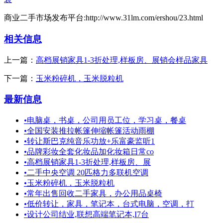
商业二手市场发布平台:http://www.31lm.com/ershou/23.html
相关信息
上一篇：
高档展销家具1-3折处理,样板房、展销会样品家具
下一篇：
玉米粉碎机，玉米脱粒机
最新信息
•
电脑桌，书桌，公司用员工位，学习桌，餐桌
•
全国安装推拉帐篷伸缩帐篷活动雨棚
•
转让斯巴克纯音乐功放+乐富豪监听1
•
品牌彩妆全套化妆品加化妆箱日常co
•
高档展销家具1-3折处理,样板房、展
•
二手中央空调 20匹格力多联机空调
•
玉米粉碎机，玉米脱粒机
•
常年出售回收二手家具，办公用品桌椅
•
低价转让，家具，笔记本，台式电脑，空调，打
•
设计公司结业,联想高端笔记本,I7台