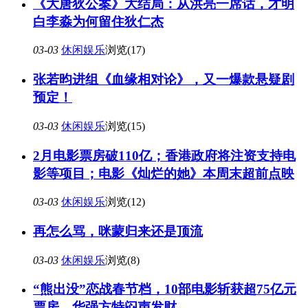
《大唐狄公案》大结局：从洪亮一席话，才明
白李淼为何留住狄仁杰
03-03
休闲娱乐
浏览(17)
张若昀进组《血缘相对论》，又一爆款悬疑剧
预定！
03-03
休闲娱乐
浏览(15)
2月电影票房破110亿；香港政府将注资支持电
影等项目；电影《灿烂的她》本周末超前点映
03-03
休闲娱乐
浏览(12)
再怎么骂，咪蒙归来还是顶流
03-03
休闲娱乐
浏览(8)
“熊出没”恋战春节档，10部电影斩获超75亿元
票房，华强方特闷声发财