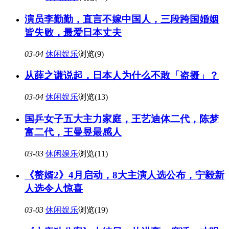
演员李勤勤，直言不嫁中国人，三段跨国婚姻
皆失败，最爱日本丈夫
03-04
休闲娱乐
浏览(9)
从薛之谦说起，日本人为什么不敢「盗摄」？
03-04
休闲娱乐
浏览(13)
国乒女子五大主力家庭，王艺迪体二代，陈梦
富二代，王曼昱最感人
03-03
休闲娱乐
浏览(11)
《赘婿2》4月启动，8大主演人选公布，宁毅新
人选令人惊喜
03-03
休闲娱乐
浏览(19)