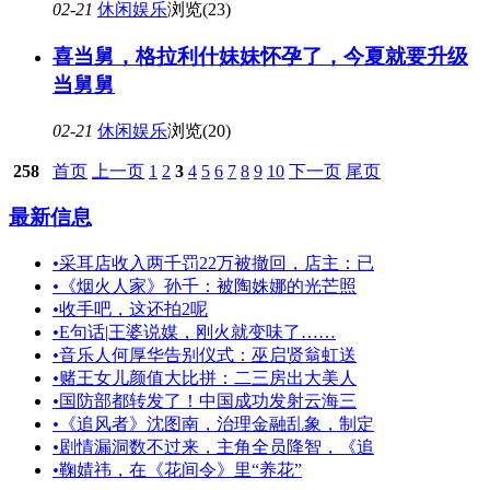
02-21
休闲娱乐
浏览(23)
喜当舅，格拉利什妹妹怀孕了，今夏就要升级
当舅舅
02-21
休闲娱乐
浏览(20)
258
首页
上一页
1
2
3
4
5
6
7
8
9
10
下一页
尾页
最新信息
•
采耳店收入两千罚22万被撤回，店主：已
•
《烟火人家》孙千：被陶姝娜的光芒照
•
收手吧，这还拍2呢
•
E句话|王婆说媒，刚火就变味了……
•
音乐人何厚华告别仪式：巫启贤翁虹送
•
赌王女儿颜值大比拼：二三房出大美人
•
国防部都转发了！中国成功发射云海三
•
《追风者》沈图南，治理金融乱象，制定
•
剧情漏洞数不过来，主角全员降智，《追
•
鞠婧祎，在《花间令》里“养花”