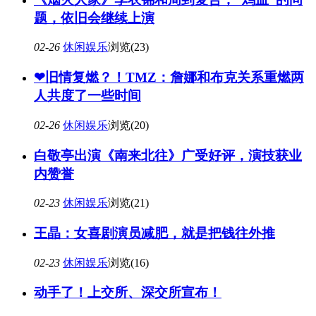
题，依旧会继续上演
02-26
休闲娱乐
浏览(23)
❤旧情复燃？！TMZ：詹娜和布克关系重燃两
人共度了一些时间
02-26
休闲娱乐
浏览(20)
白敬亭出演《南来北往》广受好评，演技获业
内赞誉
02-23
休闲娱乐
浏览(21)
王晶：女喜剧演员减肥，就是把钱往外推
02-23
休闲娱乐
浏览(16)
动手了！上交所、深交所宣布！