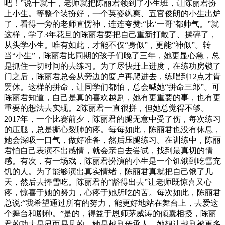
吧！”说干就干，老师就把陈丽君领到了小生班，让陈丽君扮
上小生。等整个装扮好，一个英姿飒爽、五官俊朗的小生出炉
了，看得一旁的老师直愣神，连连夸赞:“比‘一哥’都帅气。”就
这样，学了3年花旦的陈丽君要把自己重新打散了、揉碎了，
从头学小生。唯有如此，才能不仅“身似”，更能“神似”。转
当“小生”，陈丽君比同期的孩子们晚了三年，她更显心急，总
是抓住一切时间的去练习。为了尽快赶上进度，在练功房锁了
门之后，陈丽君总会从旁边的窗户再爬进去，练唱到12点才肯
罢休。这样的拼命，让同学们都怕，总会喊她“拼命三郎”。可
陈丽君知道，自己是真的喜欢越剧，她有更重要的事，也有更
重要的想法去实现。2陈丽君一直很拼，但她总觉得不够。
2017年，一个比赛前夕，陈丽君的腿无意中受了伤，每次练习
的压腿，总是撕心裂肺的疼。每每如此，陈丽君也没有休息，
她会深吸一口气，做好准备，然后压腿练习。在训练中，陈丽
君怕自己表演不出感情，就会亲自去尝试，找到最真切的情
感。有次，有一场戏，陈丽君扮演的小生是一个饥饿到吃雪充
饥的人。为了能够演出真实情绪，陈丽君真就把自己饿了几
天，然后去捧雪吃。陈丽君的“豁得出去”让老师既惊喜又心
疼，惊喜于她的努力，心疼于她所吃的苦。每次如此，陈丽君
总说:“我希望通过所有的努力，能更好地站在舞台上，去爱这
个舞台和剧种。”是的，得益于恩师茅威涛的倾囊相授，陈丽
君的功夫是显而易见的，她是越剧传承人，她想让越剧被更多