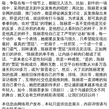
敲，争取在每一个细节上，都能注入活力。比如，剧中的一场
戏中，采用的是京剧中反派角色的唱腔；再比如，陈丽君火爆
全网的抬眼、推门动作，都是师徒俩反复讨论，反复推敲出来
的。即是武打戏，就说明有打斗场面，为求逼真，那可真的是
拳拳到肉。在对“贾廷”的理解上，陈丽君一直不觉得他是完全
的反派，亦正亦邪的表相，是他想让人看到自己的样子，并不
是他真正的样子。陈丽君给自己定了严苛的“达标”标准，每一
个动作，每一个表情，她都要反复练习很久，只希望能呈现出
最好、最真的“贾廷”。一把扇子，一丝邪笑，一个进一个退，
推门霸气，回眸潇洒，陈丽君将“贾廷”演得活灵活现。正如网
友们的评价。“陈丽君的单手抱，让内娱小鲜肉们都成了笑
话。”“原来老公不是性别问题，而是一种感觉。”是的，陈丽
君的“贾廷”扮相成功，圈粉无数，社交平台粉丝数从30多万迅
速长到200多万，成为“新晋老公”。然后，火了后的陈丽君更
加的低调，她依旧保持着自己的节奏，排练、演出等，能推的
采访都推了，互增的社交也是能推则推。陈丽君一直清晰的知
道自己要什么，她想把越剧传承好，想让越剧越来越多地走进
年轻人。如今，陈丽君参加《浪姐5》，这个与越剧完全不同
的舞台，她又会有怎样的精彩表现呢，让我们拭目以待！
本信息由网络用户发布，
本站只提供信息展示，内容详情请与