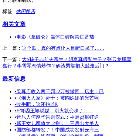
官方联系确认。
标签 :
休闲娱乐
相关文章
•
电影《拿破仑》媒体口碑解禁烂番茄
上一篇：
这个瓜，真的有点让人目瞪口呆了……
下一篇：
大S孩子非前夫亲生？胡夏真假私生子？张云龙脱离
嘉行？李雪琴恋情炒作？俩渣男靠抱大腿走后门？
最新信息
•
采耳店收入两千罚22万被撤回，店主：已
•
《烟火人家》孙千：被陶姝娜的光芒照
•
收手吧，这还拍2呢
•
E句话|王婆说媒，刚火就变味了……
•
音乐人何厚华告别仪式：巫启贤翁虹送
•
赌王女儿颜值大比拼：二三房出大美人
•
国防部都转发了！中国成功发射云海三