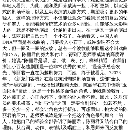
年轻人看到。为此，她和恩师茅威涛一起，不断更新，以沉浸
式的剧场环境，以及互动表演的戏剧方式，期望吸引更多的年
轻人。这样的演绎方式，不仅能让观众们看到演员们幕后的钻
研和努力，更能看到传统艺术的众多可能性。而能够放大影响
力的，就是不断地演出，让越剧走出去。在一遍又一遍的演出
中，陈丽君把自己比作一个小石子。在她看来，中国人的
DNA里面是有戏曲的，只要投入小石子，或许影响不会太
大，但一圈又一圈的波纹，总有一个波纹能够唤醒这个叫戏曲
的DNA。陈丽君的努力和付出，得到了恩师茅威涛的高度评
价，她说:“陈丽君是唱、念、做、表、打，样样精通，在我们
浙江小百花越剧团是一位非常优秀的90后。”是金子总会发
光，陈丽君一直在为越剧努力，而她，终于被看见。32023
年，《新龙门客栈》在浙江杭州蝴蝶剧场首演，这部“全女
班”环境式越剧，一经播出就圈粉无数。陈丽华在其中饰演“玉
面郎君”贾廷，这是一个性格多面性的角色，他既阴险狡诈，
又内藏正义，亦正亦邪下，倒真的让人看不透。因此，这对演
员的要求极高，“收”与“放”之间一定要恰到好处，如若不然，
多一分少一分，都会让角色大打折扣。可想而知，挑大梁的陈
丽君的压力。恩师茅威涛是第一个把这个角色带到舞台上的
人，她把自己的经验全部告诉了陈丽君，陈丽君又结合自己的
理解。从台词、动作、表情以及唱腔上，和恩师来回反复推