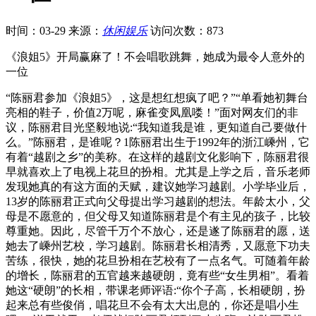
时间：03-29
来源：
休闲娱乐
访问次数：873
《浪姐5》开局赢麻了！不会唱歌跳舞，她成为最令人意外的
一位
“陈丽君参加《浪姐5》，这是想红想疯了吧？”“单看她初舞台
亮相的鞋子，价值2万呢，麻雀变凤凰喽！”面对网友们的非
议，陈丽君目光坚毅地说:“我知道我是谁，更知道自己要做什
么。”陈丽君，是谁呢？1陈丽君出生于1992年的浙江嵊州，它
有着“越剧之乡”的美称。在这样的越剧文化影响下，陈丽君很
早就喜欢上了电视上花旦的扮相。尤其是上学之后，音乐老师
发现她真的有这方面的天赋，建议她学习越剧。小学毕业后，
13岁的陈丽君正式向父母提出学习越剧的想法。年龄太小，父
母是不愿意的，但父母又知道陈丽君是个有主见的孩子，比较
尊重她。因此，尽管千万个不放心，还是遂了陈丽君的愿，送
她去了嵊州艺校，学习越剧。陈丽君长相清秀，又愿意下功夫
苦练，很快，她的花旦扮相在艺校有了一点名气。可随着年龄
的增长，陈丽君的五官越来越硬朗，竟有些“女生男相”。看着
她这“硬朗”的长相，带课老师评语:“你个子高，长相硬朗，扮
起来总有些俊俏，唱花旦不会有太大出息的，你还是唱小生