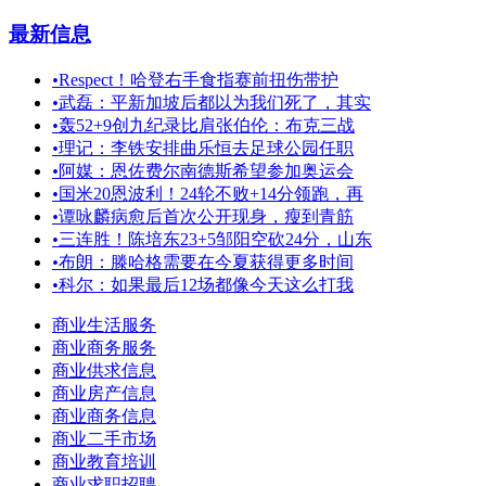
最新信息
•
Respect！哈登右手食指赛前扭伤带护
•
武磊：平新加坡后都以为我们死了，其实
•
轰52+9创九纪录比肩张伯伦：布克三战
•
理记：李铁安排曲乐恒去足球公园任职
•
阿媒：恩佐费尔南德斯希望参加奥运会
•
国米20恩波利！24轮不败+14分领跑，再
•
谭咏麟病愈后首次公开现身，瘦到青筋
•
三连胜！陈培东23+5邹阳空砍24分，山东
•
布朗：滕哈格需要在今夏获得更多时间
•
科尔：如果最后12场都像今天这么打我
商业生活服务
商业商务服务
商业供求信息
商业房产信息
商业商务信息
商业二手市场
商业教育培训
商业求职招聘