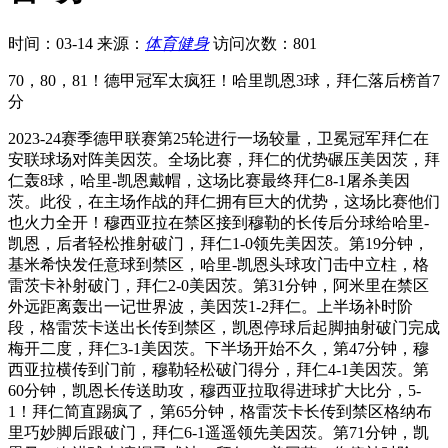
时间：03-14
来源：
体育健身
访问次数：801
70，80，81！德甲冠军太疯狂！哈里凯恩3球，拜仁落后榜首7
分
2023-24赛季德甲联赛第25轮进行一场较量，卫冕冠军拜仁在
安联球场对阵美因茨。全场比赛，拜仁的优势碾压美因茨，拜
仁轰8球，哈里-凯恩戴帽，这场比赛最终拜仁8-1屠杀美因
茨。此役，在主场作战的拜仁拥有巨大的优势，这场比赛他们
也火力全开！穆西亚拉在禁区接到穆勒的长传后分球给哈里-
凯恩，后者轻松推射破门，拜仁1-0领先美因茨。第19分钟，
基米希快发任意球到禁区，哈里-凯恩头球攻门击中立柱，格
雷茨卡补射破门，拜仁2-0美因茨。第31分钟，阿米里在禁区
外远距离轰出一记世界波，美因茨1-2拜仁。上半场补时阶
段，格雷茨卡送出长传到禁区，凯恩停球后起脚抽射破门完成
梅开二度，拜仁3-1美因茨。下半场开始不久，第47分钟，穆
西亚拉横传到门前，穆勒轻松破门得分，拜仁4-1美因茨。第
60分钟，凯恩长传送助攻，穆西亚拉取得进球扩大比分，5-
1！拜仁简直踢疯了，第65分钟，格雷茨卡长传到禁区格纳布
里巧妙脚后跟破门，拜仁6-1遥遥领先美因茨。第71分钟，凯