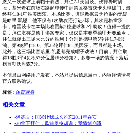
恩又一次进球上演帽子戏法，拜仁7-1美因茨。伤停补时阶
段，基米希在前场右路起球传中到禁区格雷茨卡头球破门，最
终拜仁8-1狂胜美因茨。本场比赛，进球数据最为抢眼的无疑
是哈里-凯恩，他不仅有1次助攻还打进3球，其次是格雷茨
卡，格雷茨卡在本场比赛贡献2粒进球和2个助攻！值得一提的
是，拜仁堪称是德甲惨案专家，仅仅是本赛季德甲开赛至今，
拜仁就踢出三场大比分的胜利！分别是德甲第5轮拜仁7-0波
鸿、第9轮拜仁8-0、第25轮拜仁8-1美因茨，而且都是主场。
此外，这三场比赛哈里-凯恩都完成帽子戏法！目前，拜仁取
得18胜3平4负积57分位居积分榜第2，多赛一场的情况下落后
榜首勒沃库森7分。
本信息由网络用户发布，
本站只提供信息展示，内容详情请与
官方联系确认。
标签 :
体育健身
相关文章
•
潘德夫：国米让我成长难忘2011年在安
•
30拿下拜仁，瓜迪奥拉却说：我情绪崩溃