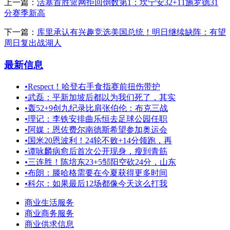
上一篇：
活塞首胜篮网拒回倒数第1：坎宁安32+11施罗德31
分赛季新高
下一篇：
库里承认有兴趣竞选美国总统！明日继续缺阵：有望
周日复出战湖人
最新信息
•
Respect！哈登右手食指赛前扭伤带护
•
武磊：平新加坡后都以为我们死了，其实
•
轰52+9创九纪录比肩张伯伦：布克三战
•
理记：李铁安排曲乐恒去足球公园任职
•
阿媒：恩佐费尔南德斯希望参加奥运会
•
国米20恩波利！24轮不败+14分领跑，再
•
谭咏麟病愈后首次公开现身，瘦到青筋
•
三连胜！陈培东23+5邹阳空砍24分，山东
•
布朗：滕哈格需要在今夏获得更多时间
•
科尔：如果最后12场都像今天这么打我
商业生活服务
商业商务服务
商业供求信息